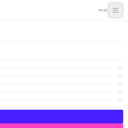
MENÜ
t Home mit I.Access