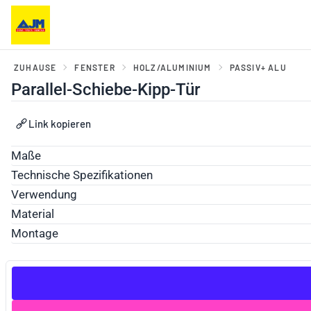
ZUHAUSE
FENSTER
HOLZ/ALUMINIUM
PASSIV+ ALU
Parallel-Schiebe-Kipp-Tür
er, Balkontüren und
Haustüren und Portale
Link kopieren
ebesysteme
Maße
Technische Spezifikationen
Verwendung
Material
Montage