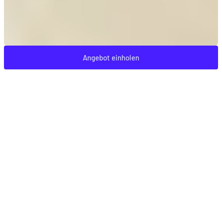
Angebot einholen
VERBESSERN SIE IHR ZUHAUSE MIT AJM-FENSTERN:
MAXIMALE DÄMMUNG UND MODERNES DESIGN FÜR MEHR
ENERGIEEFFIZIENZ.
In der heutigen schnelllebigen Zeit ist das Zuhause
mehr denn je unser Rückzugsort geworden – ein Ort, an
dem Komfort, Nachhaltigkeit und Ästhetik harmonisch
verbunden werden und eine beruhigende und
inspirierende Wirkung auf uns haben. AJM-Fenster,
Balkontüren und Schiebesysteme sind speziell für den