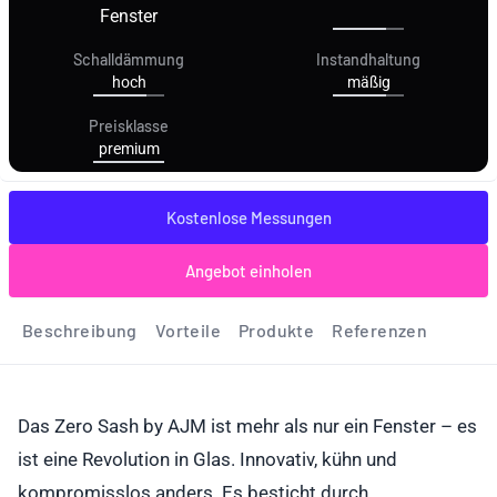
Fenster
Schalldämmung
Instandhaltung
hoch
mäßig
Preisklasse
premium
Kostenlose Messungen
Angebot einholen
Beschreibung
Vorteile
Produkte
Referenzen
Das Zero Sash by AJM ist mehr als nur ein Fenster – es
ist eine Revolution in Glas. Innovativ, kühn und
kompromisslos anders. Es besticht durch