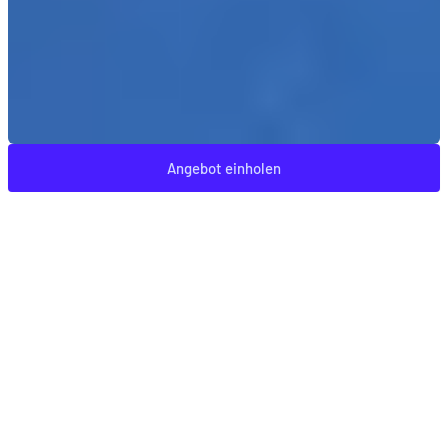
Angebot einholen
FENSTER UND HAUSTÜREN AUS KUNSTSTOFF, ALUMINIUM
UND HOLZ IN AJM-QUALITÄT
Bei AJM entwickeln wir seit mehr als drei Jahrzehnten
Lösungen, die innovative Technologie, modernes
Design und nachhaltige Materialien vereinen.
Unsere Kunststoff-, Aluminium- und Holzfenster sowie
Haustüren und Sonnenschutzsysteme sind nicht nur