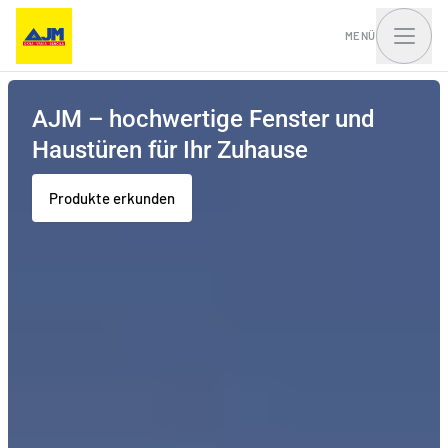
MENÜ
AJM – hochwertige Fenster und
Haustüren für Ihr Zuhause
Fenster, Balkontüren
Mehr lesen
Mehr lesen
Haustüren und Portale
und Schiebesysteme
Produkte erkunden