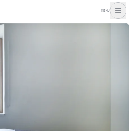
MENÜ
t Home mit I.Access