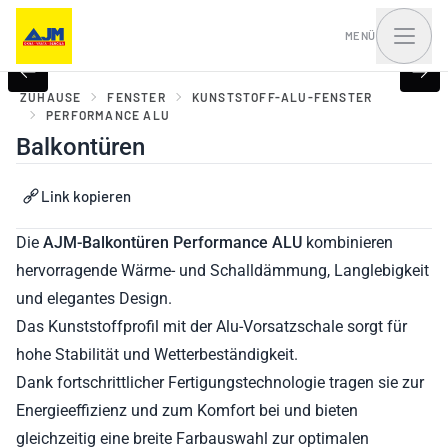
MENÜ
ZUHAUSE
FENSTER
KUNSTSTOFF-ALU-FENSTER
PERFORMANCE ALU
Balkontüren
Fenster, Balkontüren
Haustüren und Portale
und Schiebesysteme
Link kopieren
Die
AJM-Balkontüren Performance ALU
kombinieren
hervorragende Wärme- und Schalldämmung, Langlebigkeit
und elegantes Design.
Das Kunststoffprofil mit der Alu-Vorsatzschale sorgt für
hohe Stabilität und Wetterbeständigkeit.
Dank fortschrittlicher Fertigungstechnologie tragen sie zur
Energieeffizienz und zum Komfort bei und bieten
gleichzeitig eine breite Farbauswahl zur optimalen