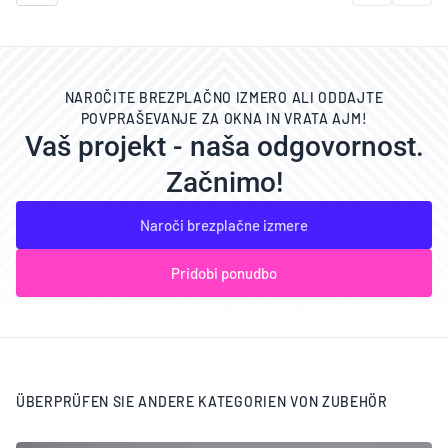
NAROČITE BREZPLAČNO IZMERO ALI ODDAJTE
POVPRAŠEVANJE ZA OKNA IN VRATA AJM!
Vaš projekt - naša odgovornost.
Začnimo!
Naroči brezplačne izmere
Pridobi ponudbo
ÜBERPRÜFEN SIE ANDERE KATEGORIEN VON ZUBEHÖR