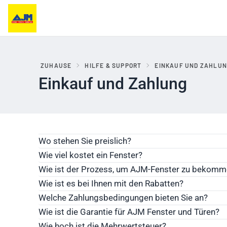
ZUHAUSE
HILFE & SUPPORT
EINKAUF UND ZAHLU
Einkauf und Zahlung
er, Balkontüren und
Haustüren und Portale
ebesysteme
Wo stehen Sie preislich?
Wie viel kostet ein Fenster?
Der Preis eines Fensters hängt von mehreren Fakto
Wie ist der Prozess, um AJM-Fenster zu bekom
Insektenschutz. Ein wichtiger Faktor ist auch, ob Sie
Wie ist es bei Ihnen mit den Rabatten?
Welche Zahlungsbedingungen bieten Sie an?
Wie ist die Garantie für AJM Fenster und Türen?
Wie hoch ist die Mehrwertsteuer?