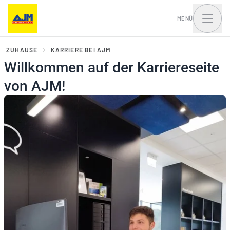
MENÜ
ZUHAUSE
KARRIERE BEI AJM
Willkommen auf der Karriereseite
von AJM!
Fenster, Balkontüren
Haustüren und Portale
und Schiebesysteme