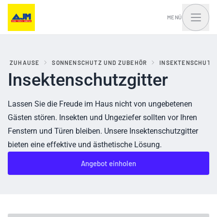
MENÜ
ZUHAUSE
SONNENSCHUTZ UND ZUBEHÖR
INSEKTENSCHUTZ
Insektenschutzgitter
Fenster, Balkontüren
Haustüren und Portale
und Schiebesysteme
Lassen Sie die Freude im Haus nicht von ungebetenen
Gästen stören. Insekten und Ungeziefer sollten vor Ihren
Fenstern und Türen bleiben. Unsere Insektenschutzgitter
bieten eine effektive und ästhetische Lösung.
Angebot einholen