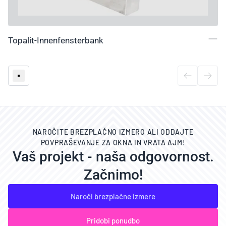
Topalit-Innenfensterbank
NAROČITE BREZPLAČNO IZMERO ALI ODDAJTE
POVPRAŠEVANJE ZA OKNA IN VRATA AJM!
Vaš projekt - naša odgovornost.
Začnimo!
Naroči brezplačne izmere
Pridobi ponudbo