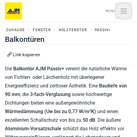
MENÜ
ZUHAUSE
FENSTER
HOLZFENSTER
PASSIV+
Balkontüren
Fenster, Balkontüren
Haustüren und Portale
Link kopieren
und Schiebesysteme
Die
Balkontür
AJM Passiv+
vereint die natürliche Wärme
von Fichten- oder Lärchenholz mit überlegener
Energieeffizienz und zeitloser Ästhetik. Eine
Bautiefe von
90 mm
, die
3-fach-Verglasung
sowie hochwertige
Dichtungen bieten eine außergewöhnliche
Wärmedämmung (
Uw
bis zu
0,77
W/m²K)
und einen
exzellenten Schallschutz von bis zu
50 dB
. Die äußere
Aluminium-Vorsatzschale
schützt das Holz effektiv vor