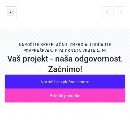
NAROČITE BREZPLAČNO IZMERO ALI ODDAJTE
POVPRAŠEVANJE ZA OKNA IN VRATA AJM!
Vaš projekt - naša odgovornost.
Začnimo!
Naroči brezplačne izmere
Pridobi ponudbo