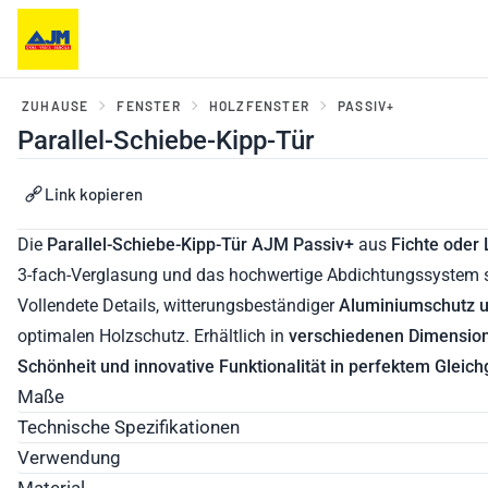
ZUHAUSE
FENSTER
HOLZFENSTER
PASSIV+
Parallel-Schiebe-Kipp-Tür
er, Balkontüren und
Haustüren und Portale
Link kopieren
ebesysteme
Die
Parallel-Schiebe-Kipp-Tür
AJM Passiv+
aus
Fichte oder
3-fach-Verglasung und das hochwertige Abdichtungssystem 
Vollendete Details, witterungsbeständiger
Aluminiumschutz u
optimalen Holzschutz. Erhältlich in
verschiedenen Dimensio
Schönheit und innovative Funktionalität in perfektem Gleich
Maße
Technische Spezifikationen
Verwendung