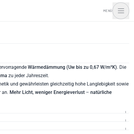
MENÜ
t Home mit I.Access
hervorragende
Wärmedämmung (Uw bis zu 0,67 W/m²K)
. Die
lima
zu jeder Jahreszeit.
thetik und gewährleisten gleichzeitig hohe Langlebigkeit sowie
r an.
Mehr Licht, weniger Energieverlust
–
natürliche