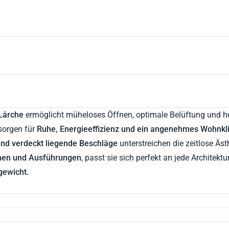
Sonnenschutz und Zubehör
Smar
 Lärche
ermöglicht müheloses Öffnen, optimale Belüftung und 
sorgen für
Ruhe, Energieeffizienz und ein angenehmes Wohnk
nd verdeckt liegende Beschläge
unterstreichen die zeitlose Äs
nen und Ausführungen
, passt sie sich perfekt an jede Architektu
gewicht.