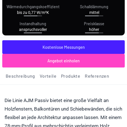
Wärmedurchgangskoeffizient
Schalldämmung
bis zu 0,77 W/m²K
mittel
Instandhaltung
Preisklasse
anspruchsvoller
höher
Kostenlose Messungen
Angebot einholen
Beschreibung
Vorteile
Produkte
Referenzen
Die Linie AJM Passiv bietet eine große Vielfalt an
Holzfenstern, Balkontüren und Schiebewänden, die sich
flexibel an jede Architektur anpassen lassen. Mit einem
78-mm-Profil aus mehrschichtig verleimtem Holz