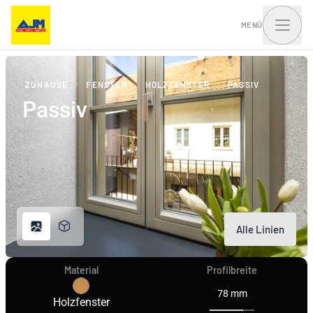
MENÜ
ZUHAUSE
FENSTER
HOLZFENSTER
PASSIV
Passiv
Fenster, Balkontüren
Haustüren und Portale
und Schiebesysteme
Alle Linien
Material
Profilbreite
78 mm
Holzfenster