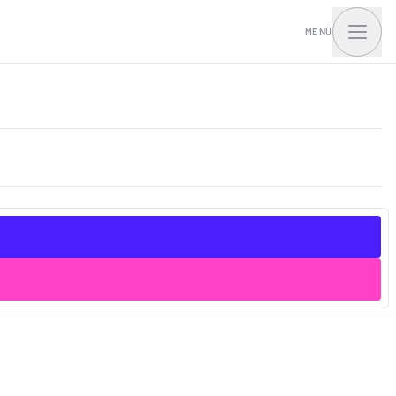
MENÜ
t Home mit I.Access