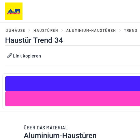
ZUHAUSE
HAUSTÜREN
ALUMINIUM-HAUSTÜREN
TREND
Haustür Trend 34
er, Balkontüren und
Haustüren und Portale
Link kopieren
ebesysteme
ÜBER DAS MATERIAL
Aluminium-Haustüren