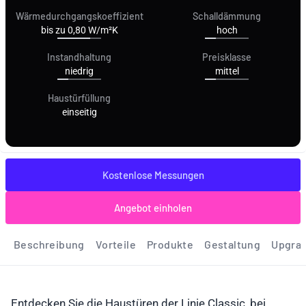
Wärmedurchgangskoeffizient
Schalldämmung
bis zu 0,80 W/m²K
hoch
Instandhaltung
Preisklasse
niedrig
mittel
Haustürfüllung
einseitig
Kostenlose Messungen
Angebot einholen
Beschreibung
Vorteile
Produkte
Gestaltung
Upgra
Entdecken Sie die Haustüren der Linie Classic, bei