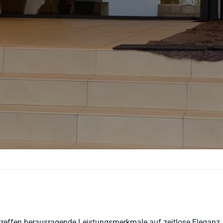
r treffen herausragende Leistungsmerkmale auf zeitlose Eleganz.