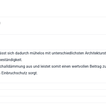
C
Sonnenschutz und Zubehör
Smar
lässt sich dadurch mühelos mit unterschiedlichsten Architekturst
beständigkeit.
halldämmung aus und leistet somit einen wertvollen Beitrag zur 
n Einbruchschutz sorgt.