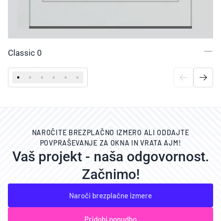
Classic 0
NAROČITE BREZPLAČNO IZMERO ALI ODDAJTE
POVPRAŠEVANJE ZA OKNA IN VRATA AJM!
Vaš projekt - naša odgovornost.
Začnimo!
Naroči brezplačne izmere
Pridobi ponudbo