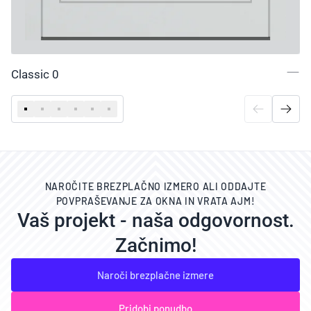
Classic 0
NAROČITE BREZPLAČNO IZMERO ALI ODDAJTE
POVPRAŠEVANJE ZA OKNA IN VRATA AJM!
Vaš projekt - naša odgovornost.
Začnimo!
Naroči brezplačne izmere
Pridobi ponudbo