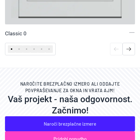
Classic 0
NAROČITE BREZPLAČNO IZMERO ALI ODDAJTE
POVPRAŠEVANJE ZA OKNA IN VRATA AJM!
Vaš projekt - naša odgovornost.
Začnimo!
Naroči brezplačne izmere
Pridobi ponudbo