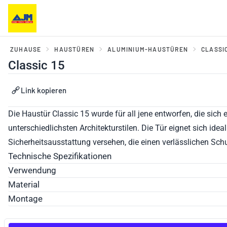
ZUHAUSE
HAUSTÜREN
ALUMINIUM-HAUSTÜREN
CLASSI
Classic 15
er, Balkontüren und
Haustüren und Portale
Link kopieren
ebesysteme
Die
Haustür Classic 15 wurde für all jene entworfen, die si
unterschiedlichsten Architekturstilen. Die Tür eignet sich i
Sicherheitsausstattung versehen, die einen verlässlichen Schu
Technische Spezifikationen
Verwendung
Material
Montage